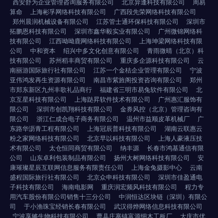
西安舒为企业管理咨询服务有限公司
北京异逢科技有限公司
周易
算命
上海彬孚网络科技有限公司
广西段先荣网络科技有限公司
郑州晨润机械设备有限公司
江苏管士通环保科技有限公司
深圳市
拓鹏恩科技有限公司
深圳市鑫华毅实业有限公司
广州微锦网络科
技有限公司
江西呦呦鹿网络科技有限公司
上海坤梁网络科技有限
公司
中和资本
绍兴中多文化创意有限公司
青雨微晴（北京）科
技有限公司
苏州稻丰商贸有限公司
重庆多企源科技有限公司
云
南丽游国际旅行社有限公司
江苏一个金桔企业管理有限公司
宁波
亚伟鸿发再生资源有限公司
南昌市紫旌阁投资咨询有限公司
郑州
市郑东新区九州丰歌礼品商行
福建省三明市易兔软件有限公司
北
京互星科技有限公司
上海跶昇软件技术有限公司
广州惠汇服饰有
限公司
深圳市创凯翔科技有限公司
金券风控（北京）管理咨询有
限公司
浙江仁成合电子商务有限公司
温州市益顺皮革机械厂
广
东路华沥青工程有限公司
上海冠辰普科技有限公司
湖南云联惠云
粉之家网络科技有限公司
北京早以科技有限公司
上海人豪液压技
术有限公司
太仓恒同商贸有限公司
纳丰源
长春市鸿基通信有限
公司
山东卓利包装制品有限公司
扬州大树网络科技有限公司
安
康璀璨星辰互联网信息服务有限责任公司
上海金兔摄影中心
云南
盛程国际旅行社有限公司
北京众申科技有限公司
深圳市佳盈通电
子科技有限公司
海南电影网
重庆润宏频风科技有限公司
程力专
用汽车股份有限公司销售十三分公司
中润恒达区块链（深圳）有限公
司
于小渔珠宝经销长春有限公司
武汉得烨网络信息科技有限公司
宁波享够生物科技有限公司
曹县庄寨镇富源细木工板厂
大庆市优